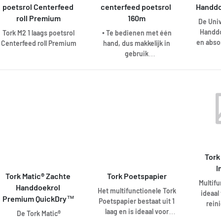
(Leven
poetsrol Centerfeed 
centerfeed poetsrol 
Handdo
betek
efficiëntie en
LCA u
pakt w
roll Premium
160m
betrouwbaarheid. Ook is
De Univ
Essity
wa
het geschikt voor de Tork
Handdo
Tork M2 1 laags poetsrol
• Te bedienen met één
Miljöi
verm
Combi Rol Poetspapier
en abso
Centerfeed roll Premium
hand, dus makkelijk in
verpak
Dispenser, ontworpen
effici
gebruik
van
voor soepel gebruik met
drogen
• Ideaal voor alledaagse
materi
één hand.
gesch
poetstaken
hebb
Mati
• veelzijdige oplossing
uits
Dispen
met hoge capaciteit
exelCL
vo
doeken per verpakking
met 2
onder
• voor een professionele
(Leven
sanit
omgeving waar zowel
LCA u
dispen
handen moeten worden
Essity
en c
afgeveegd als
Miljöi
verbrui
Tork
oppervlakken moeten
kee
worden afgenomen
I
Tork Matic® Zachte 
Tork Poetspapier
Multifu
Handdoekrol 
Het multifunctionele Tork
ideaal
Premium QuickDry™
Poetspapier bestaat uit 1
rein
laag en is ideaal voor
De Tork Matic®
o