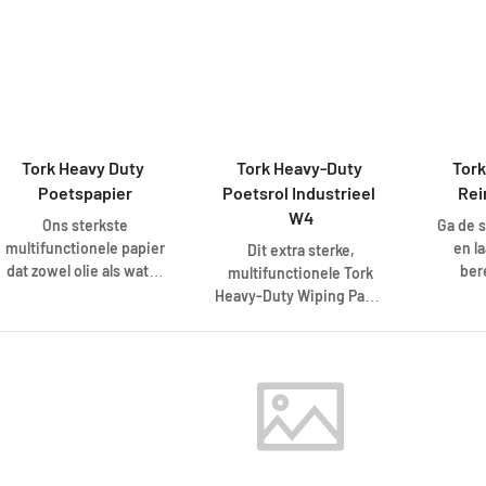
belang 
worden 
Tork 
Disp
Mu
Dispen
voo
Tork Heavy Duty 
Tork Heavy-Duty 
Tork
ef
Poetspapier
Poetsrol Industrieel 
Rei
betrouw
het ges
W4
Ons sterkste
Ga de s
Combi 
multifunctionele papier
en la
Dit extra sterke,
Dispe
dat zowel olie als water
ber
multifunctionele Tork
voor so
efficiënt absorbeert en
glimme
Heavy-Duty Wiping Paper
heel sterk is, zelfs
H
Industrieel bestaat uit 3
wanneer het nat is.
Reinig
lagen, biedt superieure
dikke 
absorptie en beschermt
voor e
de handen tegen hitte en
zijn st
vuil. Dit papier kan
g
worden gebruikt in de
vloeisto
Tork Gevouwen
Gebrui
Reinigingsdoek