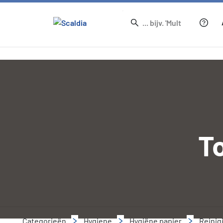
T
Categorieën
Hygiene
Hygiëne papier
Reinig