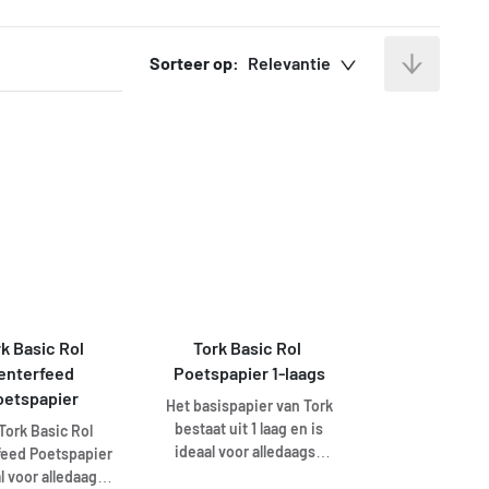
Sorteer op:
Relevantie
k Basic Rol 
Tork Basic Rol 
enterfeed 
Poetspapier 1-laags
oetspapier
Het basispapier van Tork
bestaat uit 1 laag en is
Tork Basic Rol
ideaal voor alledaagse
feed Poetspapier
poetstaken. Het is ook
al voor alledaagse