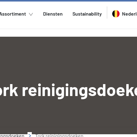
Assortiment
Diensten
Sustainability
Neder
ork reinigingsdoek
ingsdoeken
Tork reinigingsdoeken