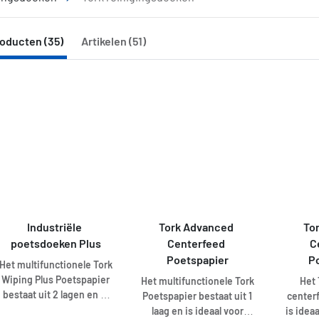
oducten (35)
Artikelen (51)
Industriële 
Tork Advanced 
Tor
poetsdoeken Plus
Centerfeed 
C
Poetspapier
P
Het multifunctionele Tork
Wiping Plus Poetspapier
Het multifunctionele Tork
Het 
bestaat uit 2 lagen en is
Poetspapier bestaat uit 1
center
ideaal om vloeistoffen
laag en is ideaal voor
is idea