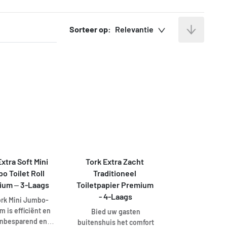
Sorteer op:
Relevantie
xtra Soft Mini 
Tork Extra Zacht 
o Toilet Roll 
Traditioneel 
ium – 3-Laags
Toiletpapier Premium 
- 4-Laags
ork Mini Jumbo-
m is efficiënt en
Bied uw gasten
enbesparend en
buitenshuis het comfort