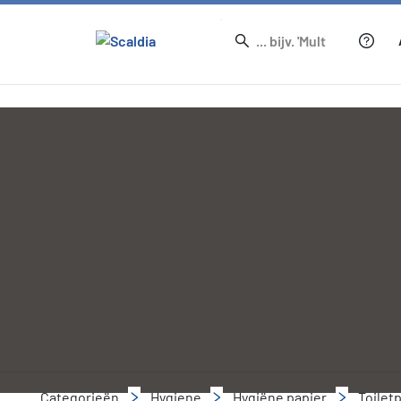
Categorieën
Hygiene
Hygiëne papier
Toilet