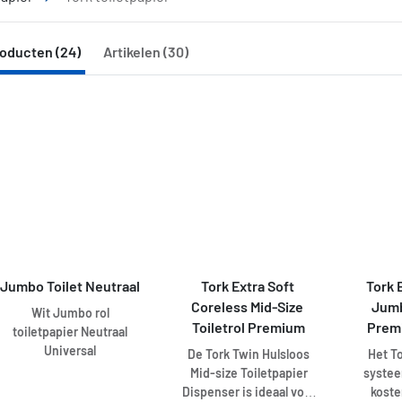
oducten (24)
Artikelen (30)
Jumbo Toilet Neutraal
Tork Extra Soft 
Tork E
Coreless Mid-Size 
Jumb
Wit Jumbo rol
Toiletrol Premium
Prem
toiletpapier Neutraal
Universal
De Tork Twin Hulsloos
Het T
Mid-size Toiletpapier
systee
Dispenser is ideaal voor
kost