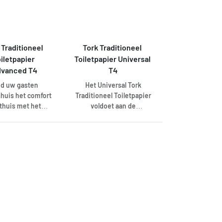
etrokkenheid wilt
chte sanitaire
toiletpapier dispensers
en tegelijkertijd
ruimtes
van Tork
lfde hoge Tork
hikt voor alle T2
it wilt behouden.
papier dispensers
 Traditioneel 
Tork Traditioneel 
van Tork
iletpapier 
Toiletpapier Universal 
vanced T4
T4
ed uw gasten
Het Universal Tork
huis het comfort
Traditioneel Toiletpapier
 thuis met het
voldoet aan de
vanced Tork
basiswensen en biedt
neel Toiletpapier.
een goede prijs-
iletpapier vormt
kwaliteitverhouding voor
de balans tussen
sanitaire ruimten met
en prestaties voor
een klein aantal
ire ruimten met
bezoekers.
 klein aantal
bezoekers.