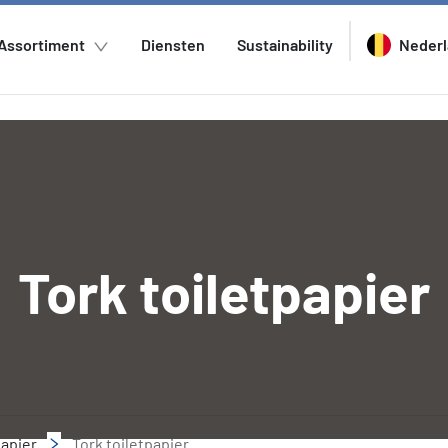
Assortiment
Diensten
Sustainability
Neder
Tork toiletpapier
papier
Tork toiletpapier