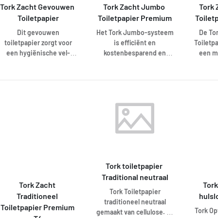
Tork Zacht Gevouwen 
Tork Zacht Jumbo 
Tork 
Toiletpapier
Toiletpapier Premium
Toilet
Dit gevouwen
Het Tork Jumbo-systeem
De Tor
toiletpapier zorgt voor
is efficiënt en
Toiletp
een hygiënische vel-
kostenbesparend en
een mo
voor-vel-dosering die
biedt tegelijkertijd meer
syste
het afval en de
toiletpapier dan de
sanita
onderhoudskosten
standaardrollen. Het Tork
een kle
vermindert. Dit Tork
Zacht Jumbo
aantal
Zacht Gevouwen
Toiletpapier Premium
de tev
Toiletpapier Premium
bestaat uit 2 lagen en
gast 
biedt een superieur
biedt een superieur
dispe
gevoel en stijl in
gevoel en stijl in
efficië
combinatie met
combinatie met
dat er 
prestaties. Dit systeem
prestaties. Het is
beschi
is geschikt voor locaties
Tork toiletpapier 
geschikt voor
gaste
met een klein tot
drukbezochte locaties.
Tork
Traditional neutraal
Tork Zacht 
Tork
middelmatig aantal
Toilet
Tork Toiletpapier
Traditioneel 
hulsl
bezoekers, vooral in de
super
traditioneel neutraal
gezondheidszorg en in
uiterl
Toiletpapier Premium 
Tork Op
gemaakt van cellulose. Te
horecagelegenheden.
met de 