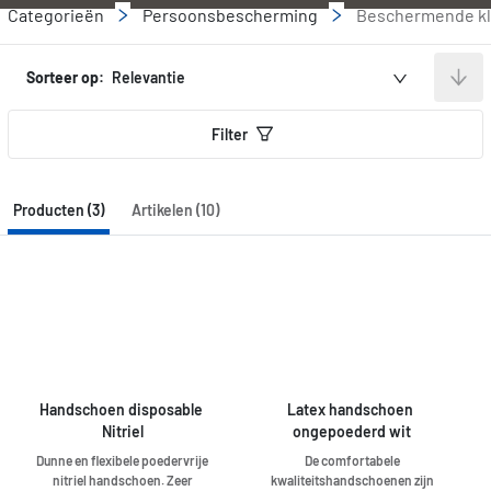
Categorieën
Persoonsbescherming
Beschermende kle
Sorteer op:
Relevantie
Filter
Producten (3)
Artikelen (10)
Handschoen disposable 
Latex handschoen 
Nitriel
ongepoederd wit
Dunne en flexibele poedervrije
De comfortabele
nitriel handschoen. Zeer
kwaliteitshandschoenen zijn