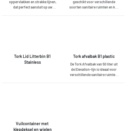
oppervlakken en strakke lijnen,
geschikt voor verschillende
dat perfect aansluit op uw
soorten sanitaire ruimten en kan
sanitaire ruimte. Zorg voor een
zowel aan de wand als op de vloer
goede indruk voor een uitstekend
worden geplaatst.
imago van uw faciliteit. Stijlvol
roestvrij staal met een coating
tegen vingerafdrukken, staat
geweldig en blijft goed schoon. •
Hoge capaciteit (50 l) –
vermindert onderhoudstijd •
Slanke, mooie afvalbak die op de
Tork Lid Litterbin B1 
Tork afvalbak B1 plastic
muur kan worden gemonteerd
Stainless
De Tork Afvalbak van 50 liter uit
om mooi op te gaan in het
de Elevation-lijn is ideaal voor
interieur van de sanitaire ruimte
verschillende sanitaire ruimten.
en een geweldige indruk te
Hij kan zowel aan de wand als op
maken • Verborgen afvalzak:
de vloer worden geplaatst om
strakke en aantrekkelijke
aan uw ruimte en wensen te
uitstraling
voldoen. Tork Elevation-
dispensers hebben een
functioneel, modern ontwerp dat
een blijvende indruk maakt op uw
bezoekers.
Vuilcontainer met 
klepdeksel en wielen