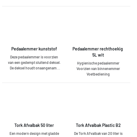
sanitair afval binnen het hokje.
recycleerbaar.
Het zelfsluitende deksel en de
verborgen afvalzak garanderen
hygiëne en comfort. Tork
Elevation-dispensers hebben
een functioneel, modern
ontwerp dat een blijvende indruk
maakt op uw gasten.
Pedaalemmer kunststof
Pedaalemmer rechthoekig 
5L wit
Deze pedaalemmer is voorzien
van een gedempt sluitend deksel.
Hygienische pedaalemmer
De deksel houdt onaangename
Voorzien van binnenemmer
geurtjes tegen.
Voetbediening
Uitstekende prijs-
kwaliteitverhouding
Tork Afvalbak 50 liter
Tork Afvalbak Plastic B2
Een modern design met gladde
De Tork Afvalbak van 20 liter is