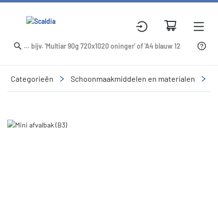
Categorieën
Schoonmaakmiddelen en materialen
A
Slide 1 of 1