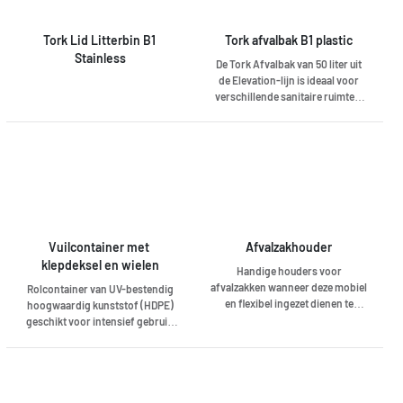
Hoge capaciteit (50 l) –
vermindert onderhoudstijd •
Slanke, mooie afvalbak die op de
Tork Lid Litterbin B1 
Tork afvalbak B1 plastic
muur kan worden gemonteerd
Stainless
De Tork Afvalbak van 50 liter uit
om mooi op te gaan in het
de Elevation-lijn is ideaal voor
interieur van de sanitaire ruimte
verschillende sanitaire ruimten.
en een geweldige indruk te
Hij kan zowel aan de wand als op
maken • Verborgen afvalzak:
de vloer worden geplaatst om
strakke en aantrekkelijke
aan uw ruimte en wensen te
uitstraling
voldoen. Tork Elevation-
dispensers hebben een
functioneel, modern ontwerp dat
een blijvende indruk maakt op uw
bezoekers.
Vuilcontainer met 
Afvalzakhouder
klepdeksel en wielen
Handige houders voor
afvalzakken wanneer deze mobiel
Rolcontainer van UV-bestendig
en flexibel ingezet dienen te
hoogwaardig kunststof (HDPE)
worden. Zowel hanmatig in te
geschikt voor intensief gebruik.
zetten om bijvoorbeeld zwwrfvuil
Voorzien van twee solide,
(in combinatie met een grijptang)
rubberen wielen en
te verzamelen, of een mobiele
ergonomische handgrepen aan
versie op wielen welke vaak
de achterzijde voor het
ingezet wordt in b9ijvoorbeeld,
gemakkelijk verrijden. Het deksel