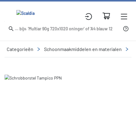
Categorieën
Schoonmaakmiddelen en materialen
R
Slide 1 of 1