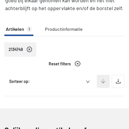
goed bij elkaar genomen kan worden en het niet
achterblijft op het oppervlakte en/of de borstel zelf.
Artikelen
Productinformatie
1
2134749
Reset filters
A
Sorteer op: