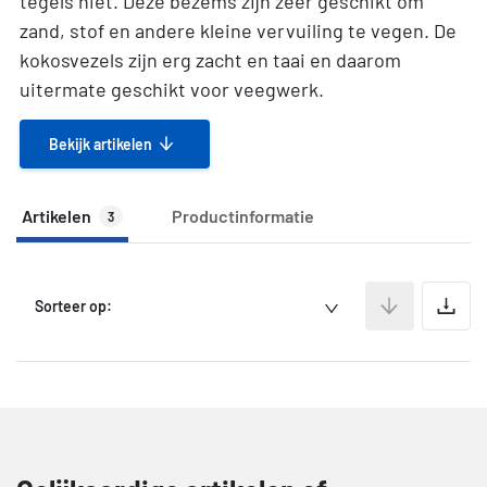
tegels niet. Deze bezems zijn zeer geschikt om
zand, stof en andere kleine vervuiling te vegen. De
kokosvezels zijn erg zacht en taai en daarom
uitermate geschikt voor veegwerk.
Bekijk artikelen
Artikelen
Productinformatie
3
A
Sorteer op: