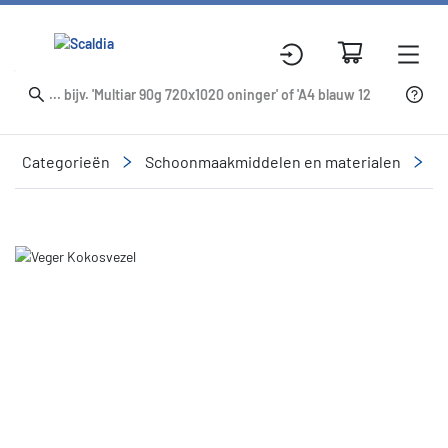
Categorieën
Schoonmaakmiddelen en materialen
R
Slide 1 of 1