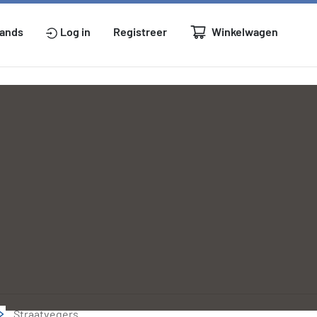
Winkelwagen
lands
Log in
Registreer
Straatvegers