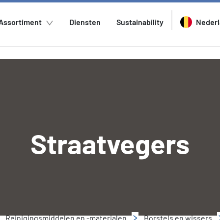
Assortiment
Diensten
Sustainability
Neder
Straatvegers
Reinigingsmiddelen en -materialen
Borstels en wissers