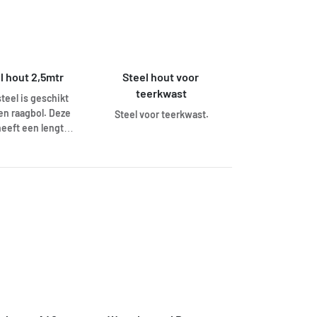
l hout 2,5mtr
Steel hout voor 
teerkwast
teel is geschikt
en raagbol. Deze
Steel voor teerkwast.
heeft een lengte
 250cm en een
nee van 23,5mm.