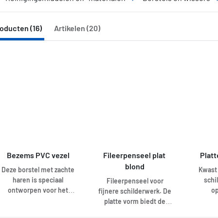
oducten (16)
Artikelen (20)
Bezems PVC vezel
Fileerpenseel plat 
Platt
blond
Deze borstel met zachte
Kwast 
haren is speciaal
schi
Fileerpenseel voor
ontworpen voor het
op
fijnere schilderwerk. De
reinigen van ruimtes met
bijvo
platte vorm biedt de
hoge hygiënische eisen.
kozijne
mogelijkheid zeer strakke