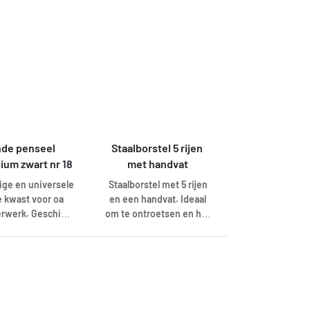
r beitsen van
Lange levensduur en
inhuizen en
krast niet.
ingen uitermate
zetbaar. Door de
haren kan er veel
orden opgenomen
 afgegeven.
de penseel 
Staalborstel 5 rijen 
ium zwart nr 18
met handvat
dige en universele
Staalborstel met 5 rijen
 kwast voor oa
en een handvat. Ideaal
erwerk. Geschikt
om te ontroetsen en het
lle soorten verf.
schoonmaken van
stof steel met
metalen.
shaar bevestigd
 blikken bus.