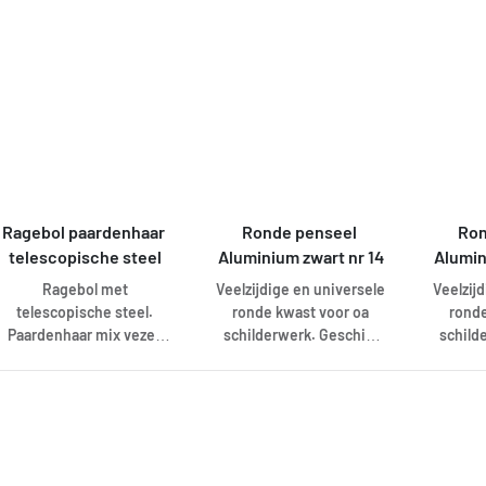
Deze bezems zijn
voo
randen en naden te
uitermate geschikt voor
tu
schilderen. Veelzijdig
verwijderen van grof vuil,
schutt
inzetbaar voor diverse
betonresten, bouwafval,
goed in
taken en verfsoorten.
zand etc. De PVC vezels
lange 
nemen geen vocht op,
verf w
houden vuil niet vast en
en
zijn zeer slijtvast.
Ragebol paardenhaar 
Ronde penseel 
Ron
telescopische steel
Aluminium zwart nr 14
Alumin
Ragebol met
Veelzijdige en universele
Veelzij
telescopische steel.
ronde kwast voor oa
ronde
Paardenhaar mix vezel.
schilderwerk. Geschikt
schild
Ideaal om spinnenraggen
voor alle soorten verf.
voor a
en stof te verwijderen.
Kunststof steel met
Kunst
Moeilijke plekken zijn
varkenshaar bevestigd
varken
makkelijk te bereiken met
met blikken bus.
met
de uitschuifbare steel.
Laat geen krassen na