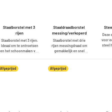
door de zachte
natuurlijke vezels.
Staalborstel met 3 
Staaldraadborstel 
Stee
rijen
messing/verkoperd
Deze s
voor e
Staalborstel met 3 rijen.
Staalborstel met drie
steel 
Ideaal om te ontroetsen
rijen messingdraad om
van
en het schoonmaken van
gemakkelijk en snel
doors
metalen.
grotere oppervlakken te
kunnen bewerken. Deze
borstel met fijne
Afgeprijsd
Afgeprijsd
messingdraden is ideaal
voor het verwijderen van
vuil en vlekken van
gevoelige materialen,
maar ook voor het
eenvoudig en grondig
reinigen van nerven en
voegen. Kan ook worden