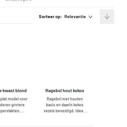
Sorteer op:
Relevantie
e kwast blond
Ragebol hout kokos
plat model voor
Ragebol met houten
lderen grotere
basis en daarin kokos
pervlakten,
vezels bevestigd. Ideaal
orbeeld deuren,
om spinnenraggen en
n, houtwerk. Ook
stof te verwijderen.