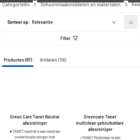
Categorieën
Schoonmaakmiddelen en materialen
Rei
Sorteer op:
Relevantie
Filter
Producten (87)
Artikelen (116)
Green Care Tanet Neutral 
Greencare Tanet 
allesreiniger
multiclean gebruiksklare 
allesreiniger
■ TANET neutral is een neutrale
onderhoudsreiniger met
• TANET Multiclean is een