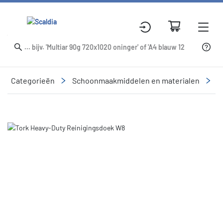
Categorieën
Schoonmaakmiddelen en materialen
R
Slide 1 of 1