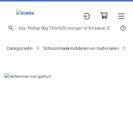
Categorieën
Schoonmaakmiddelen en materialen
R
Slide 1 of 1