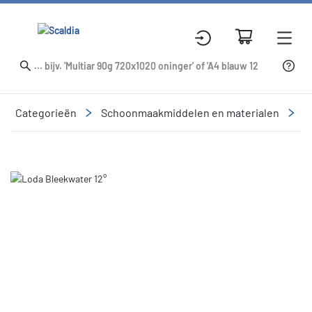
Categorieën
Schoonmaakmiddelen en materialen
R
Slide 1 of 1