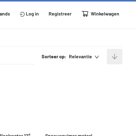
Winkelwagen
lands
Log in
Registreer
Sorteer op:
Relevantie
Bleekwater 12°
Sneeuwruimer metaal 