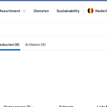
Assortiment
Diensten
Sustainability
Neder
oducten (6)
Artikelen (6)
Gieter promo 11l + 
Grijparm
Loda 