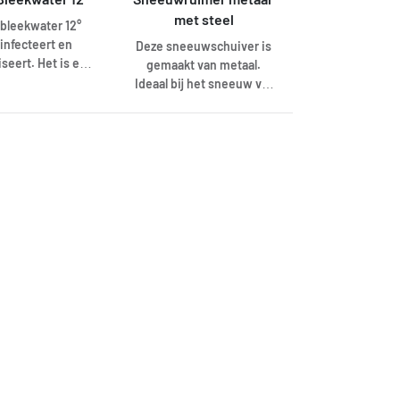
met steel
bleekwater 12°
infecteert en
Deze sneeuwschuiver is
seert. Het is een
gemaakt van metaal.
k oxidatie- en
Ideaal bij het sneeuw vrij
leekmiddel.
maken van uw
stoep/straat. De schuiver
is voorzien van een steel
van160cm. De afmeting
van het blad is 460xmm.