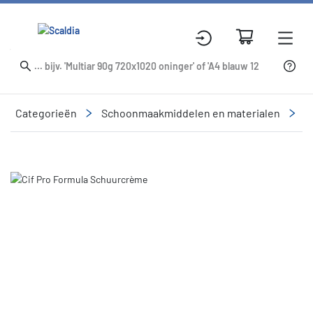
Categorieën
Schoonmaakmiddelen en materialen
R
Slide 1 of 1