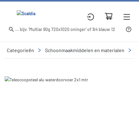
Categorieën
Schoonmaakmiddelen en materialen
R
Slide 1 of 1