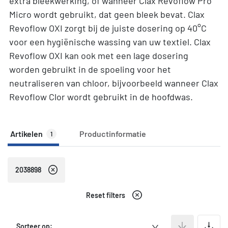
extra bleekwerking, of wanneer Clax Revoflow Pro
Micro wordt gebruikt, dat geen bleek bevat. Clax
Revoflow OXI zorgt bij de juiste dosering op 40°C
voor een hygiënische wassing van uw textiel. Clax
Revoflow OXI kan ook met een lage dosering
worden gebruikt in de spoeling voor het
neutraliseren van chloor, bijvoorbeeld wanneer Clax
Revoflow Clor wordt gebruikt in de hoofdwas.
Artikelen
Productinformatie
1
2038898
Reset filters
A
Sorteer op: