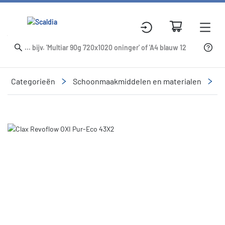
Categorieën
Schoonmaakmiddelen en materialen
R
Slide 2 of 2