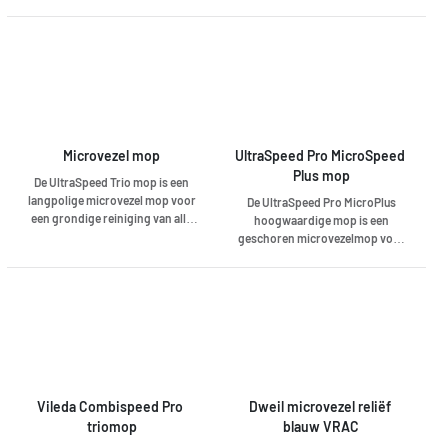
van vuil
maten.
Microvezel mop
UltraSpeed Pro MicroSpeed 
Plus mop
De UltraSpeed Trio mop is een
langpolige microvezel mop voor
De UltraSpeed ​​Pro MicroPlus
een grondige reiniging van alle
hoogwaardige mop is een
harde vloeren. De Trio mop
geschoren microvezelmop voor
bestaat uit 3 soorten vezels voor
universeel gebruik op alle
een optimale reinigingsprestatie
soorten harde vloeren. Witte
en een hoog absorberend
polyester microvezels nemen vuil
vermogen van vuil en vocht.
en vocht op. De diagonale
polyamidezones zorgen voor een
verbeterde mechanische
werking op aangekoekt vuil
zonder het oppervlak te
beschadigen.
Vileda Combispeed Pro 
Dweil microvezel reliëf 
triomop
blauw VRAC