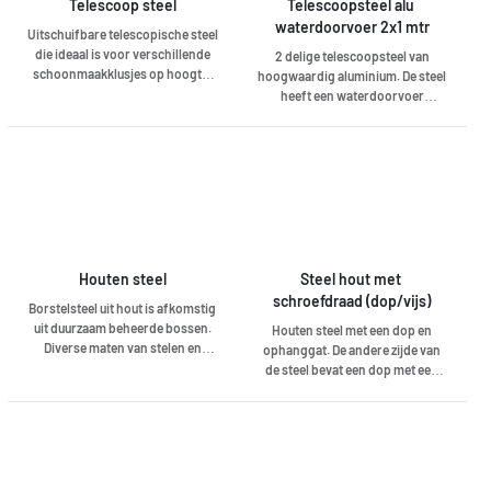
verpakking niet nodig Kleefstof
Telescoop steel
Telescoopsteel alu 
er geschrobd of druk gezet moet
aan beide zijden van de doek,
waterdoorvoer 2x1 mtr
Uitschuifbare telescopische steel
worden.
voorkomt fout gebruik 75 doeken
die ideaal is voor verschillende
2 delige telescoopsteel van
op rol : minder vaak vullen van
schoonmaakklusjes op hoogte.
hoogwaardig aluminium. De steel
dispenser Kartonnen kernkoker:
Je kan efficiënt en in alle
heeft een waterdoorvoer
rolt t/m de laatste doek makkelijk
veiligheid vanaf de grond
waardoor deze zeer goed
af Voorgeperforeerd –
werken. Onze teleschoopstelen
inzetbaar is voor oa
eenvoudig en licht af te scheuren,
zijn gemaakt van duurzaam
glazenwassen en autowassen.
altijd de juiste maat Past op alle
aluminium en zijn hierdoor licht
Lichtgewicht en robuust.
gangbare types stofwisframes
van gewicht.
Dispenser leverbaar. Voor
muurbevestiging en bevestiging
aan Vileda Professional
materiaalwegen Zeer geschikt
Houten steel
Steel hout met 
voor alle soorten harde, vlakke
vloeren Ook geschikt voor
schroefdraad (dop/vijs)
Borstelsteel uit hout is afkomstig
stofvrij maken van
uit duurzaam beheerde bossen.
Houten steel met een dop en
vochtgevoelige meubels"
Diverse maten van stelen en
ophanggat. De andere zijde van
aansluitings mogelijkheden op
de steel bevat een dop met een
een borstel, veger of wisser.
schroefdraad. Hierop kunnen
diverse stukken bevestigd
worden zoals een, bezem,
trekker, zaalveger etc.