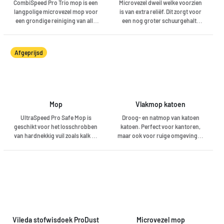
CombiSpeed Pro Trio mop is een
Microvezel dweil welke voorzien
langpolige microvezel mop voor
is van extra reliëf. Dit zorgt voor
een grondige reiniging van alle
een nog groter schuurgehalte
harde vloeren. De Trio mop
van de doek op het oppervlakte,
bestaat uit een combinatie van 3
zonder dat dit krassen achter
soorten vezels voor een optimale
laat. Wel betekent dit een beter
Afgeprijsd
reinigingsprestatie en een hoog
schoonmaak resultaat en meer
absorberend vermogen van
opname van vervuiling.
vocht en vuil.
Mop
Vlakmop katoen
UltraSpeed Pro Safe Mop is
Droog- en natmop van katoen
geschikt voor het losschrobben
katoen. Perfect voor kantoren,
van hardnekkig vuil zoals kalk en
maar ook voor ruige omgevingen
zeepresten op ruwe vloeren, anti-
zoals scholen, entrees,
slip vloeren en steen.
restaurants en luchthavens.
Bevestiging op bijpassende
vlakmop houder middels Click
Lock systeem
Vileda stofwisdoek ProDust
Microvezel mop