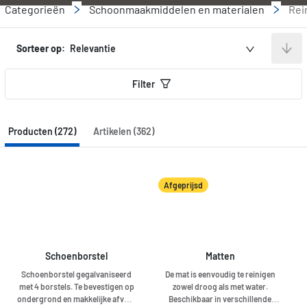
Categorieën
Schoonmaakmiddelen en materialen
Rei
Sorteer op:
Relevantie
Filter
Producten (272)
Artikelen (362)
Afgeprijsd
Schoenborstel
Matten
Schoenborstel gegalvaniseerd
De mat is eenvoudig te reinigen
met 4 borstels. Te bevestigen op
zowel droog als met water.
ondergrond en makkelijke afvoer
Beschikbaar in verschillende