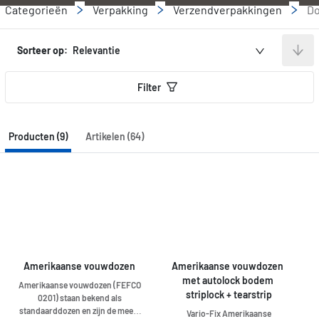
Categorieën
Verpakking
Verzendverpakkingen
D
Sorteer op:
Relevantie
Filter
Producten (9)
Artikelen (64)
Amerikaanse vouwdozen
Amerikaanse vouwdozen 
met autolock bodem 
Amerikaanse vouwdozen (FEFCO
striplock + tearstrip
0201) staan bekend als
standaarddozen en zijn de meest
Vario-Fix Amerikaanse