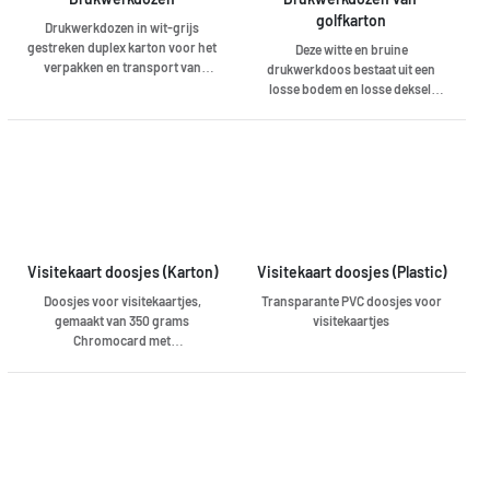
golfkarton
Drukwerkdozen in wit-grijs
gestreken duplex karton voor het
Deze witte en bruine
verpakken en transport van
drukwerkdoos bestaat uit een
drukwerk of vellen kleinformaat
losse bodem en losse deksel,
van A5 tot A3. In witte of grijze
gemaakt van een enkele B-Golf,
uitvoering met bundels losse
testliner buiten. De schuivende
bodems en losse deksels.
deksel maakt een variabele
Variabele vulhoogte. Plat
vulhoogte mogelijk. Voor het
geleverd om makkelijk en
verpakken en transport van
plaatsbesparend op te slaan
drukwerk van A5 tot SRA3.
maar eenvoudig uit te vouwen.
Volgens de norm Fefco 0320.
Volgens de norm FEFCO 0304
Visitekaart doosjes (Karton)
Visitekaart doosjes (Plastic)
Doosjes voor visitekaartjes,
Transparante PVC doosjes voor
gemaakt van 350 grams
visitekaartjes
Chromocard met
vensteruitsparing zonder
vensterfolie op
creditcardformaat.