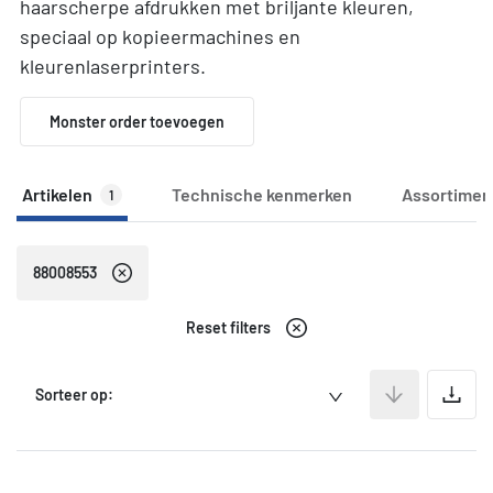
haarscherpe afdrukken met briljante kleuren,
speciaal op kopieermachines en
kleurenlaserprinters.
Monster order toevoegen
Artikelen
Technische kenmerken
Assortimen
1
88008553
Reset filters
A
Sorteer op: