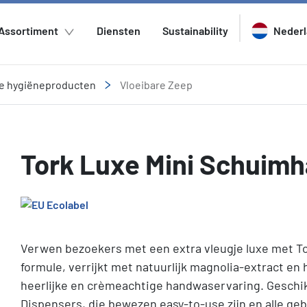
Assortiment
Diensten
Sustainability
Neder
e hygiëneproducten
Vloeibare Zeep
Tork Luxe Mini Schuim
Verwen bezoekers met een extra vleugje luxe met 
formule, verrijkt met natuurlijk magnolia-extract e
heerlijke en crèmeachtige handwaservaring. Geschik
Dispensers, die bewezen easy-to-use zijn en alle g