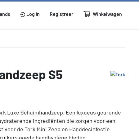
Winkelwagen
lands
Log in
Registreer
handzeep S5
Tork Luxe Schuimhandzeep. Een luxueus geurende
n hydraterende ingrediënten die zorgen voor een
t voor de Tork Mini Zeep en Handdesinfectie
ebruikers goede handhygiëne bieden.