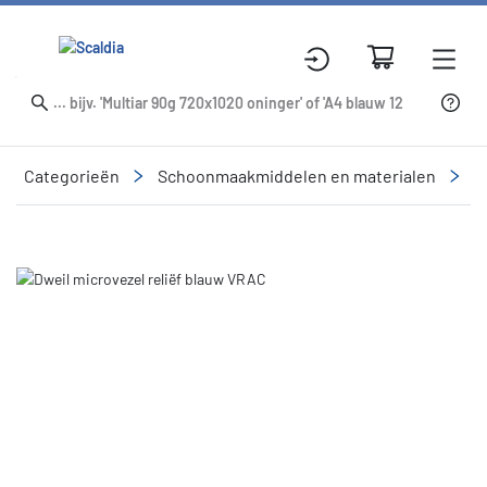
Categorieën
Schoonmaakmiddelen en materialen
R
Slide 1 of 1