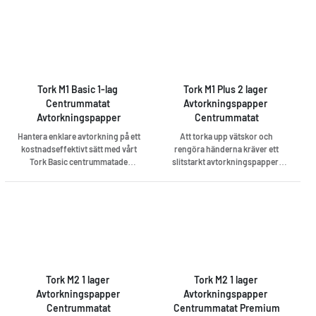
Tork M1 Basic 1-lag 
Tork M1 Plus 2 lager 
Centrummatat 
Avtorkningspapper 
Avtorkningspapper
Centrummatat
Hantera enklare avtorkning på ett
Att torka upp vätskor och
kostnadseffektivt sätt med vårt
rengöra händerna kräver ett
Tork Basic centrummatade
slitstarkt avtorkningspapper.
avtorkningspapper. Med sin
Vårt avtorkningspapper med två
förmåga att klara torkning av
lager är starkt och absorberande
både händer och ytor, ger denna
nog att hantera båda. I
1-lagers industriella pappersrulle
arbetsutrymmen kan denna
bra valuta för pengarna. Använd
funktionella refillen för
rullen med den kompakta Tork
industriella pappersrullar
Dispenser Mini Centrummatad
användas med Tork Dispenser
för enhandsanvändning och
Mini Centrummatad. Den kan
enkel städning. Dessutom gör
snabbt och enkelt användas med
Tork M2 1 lager 
Tork M2 1 lager 
den obegränsade
en hand och den obegränsad
Avtorkningspapper 
Avtorkningspapper 
utmatningsfunktionen att
utmatning innebär att användare
Centrummatat
Centrummatat Premium
personalen kan ta så mycket
kan ta så mycket papper som