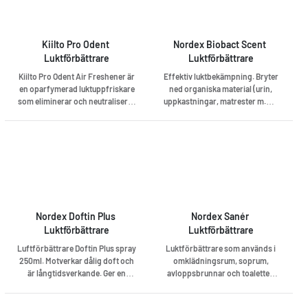
Kiilto Pro Odent 
Nordex Biobact Scent 
Luktförbättrare
Luktförbättrare
Kiilto Pro Odent Air Freshener är
Effektiv luktbekämpning. Bryter
en oparfymerad luktuppfriskare
ned organiska material (urin,
som eliminerar och neutraliserar
uppkastningar, matrester m.m.)
doft.
genom en avancerad
kombination av kemi och
bakterier. Klass 1. Oskadlig för
människor, djur och natur.
Biologiskt nedbrytbar och icke
brännbar.
Nordex Doftin Plus 
Nordex Sanér 
Luktförbättrare
Luktförbättrare
Luftförbättrare Doftin Plus spray
Luktförbättrare som används i
250ml. Motverkar dålig doft och
omklädningsrum, soprum,
är långtidsverkande. Ger en
avloppsbrunnar och toaletter.
behaglig doft av äpple.
Utmärkt för miljöer med stora
Parfymerad. pH c:a 6,1.
luktproblem.