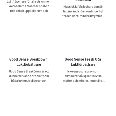
Luftfräschare för alla utrymmen.
Aerosolerna fräschar snabbt
Klassisk luftfräschare som är
och enkelt upp i alla rum och
lättanvända. Ger kontinuerligt
doften räcker länge.
fräsch doft i mindre utrymmen
som exempelvis toaletter.
Good Sense Breakdown 
Good Sense Fresh O3a 
Luktförbättrare
Luktförbättrare
Good Sense BreakDown är ett
Icke-aerosol spray som
dubbelverkande produkt som
eliminerar dålig lukt i textila
båda luktneutraliserar och
mattor och möbler. Innehåller
rengör. Produkten är
ONT luktneutraliserings
enzymbaserad för att effektivt
teknologi för effektiv
bryter när dålig lukt samt effektiv
neutralisering av dålig lukt och
rengöra. Produkten kan
långverkande parfym.
användas såväl för städning i
t.ex. sanitetsrum är där man har
problem med dålig lukt (t.ex.