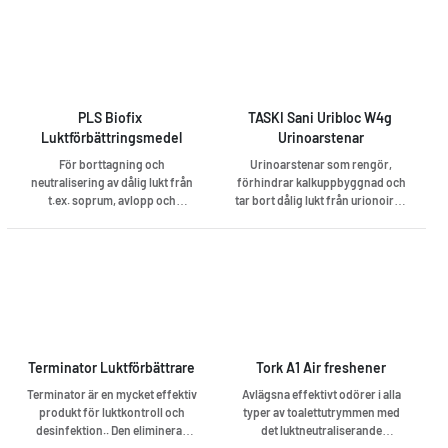
PLS Biofix 
TASKI Sani Uribloc W4g 
Luktförbättringsmedel
Urinoarstenar
För borttagning och
Urinoarstenar som rengör,
neutralisering av dålig lukt från
förhindrar kalkuppbyggnad och
t.ex. soprum, avlopp och
tar bort dålig lukt från urionoirer.
toaletter/urinoarer. Spraya ut
Neutraliserar dålig lukt och ger
produkten och låt verka. Tar
god doft.
effektivt bort proteiner och har
en långtidsverkande effekt.
Terminator Luktförbättrare
Tork A1 Air freshener
Terminator är en mycket effektiv
Avlägsna effektivt odörer i alla
produkt för luktkontroll och
typer av toalettutrymmen med
desinfektion.. Den eliminerar
det luktneutraliserande