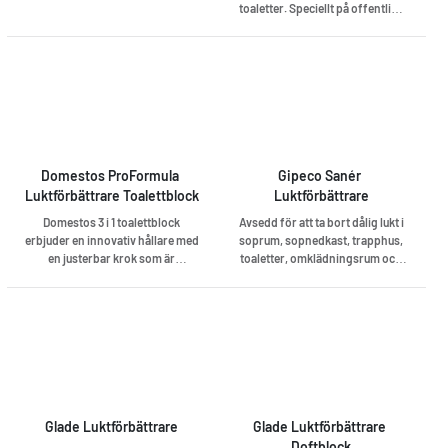
toaletter. Speciellt på offentliga
toaletter är det svårt att hålla
borta urinlukten trots att dessa
städas regelbundet. Urin Attack
löser detta problem och gör rent
samtidigt.
Domestos ProFormula 
Gipeco Sanér 
Luktförbättrare Toalettblock
Luktförbättrare
Domestos 3 i 1 toalettblock
Avsedd för att ta bort dålig lukt i
erbjuder en innovativ hållare med
soprum, sopnedkast, trapphus,
en justerbar krok som är
toaletter, omklädningsrum och
utformad för att passa perfekt till
avloppsbrunnar. Kan användas
din toalettstol och som hjälper till
överallt där odör förekommer
att frigöra aktiva ingredienser.
och på de flesta material som tål
Domestos 3 i 1 toalettblock
vatten. Långtidsverkande effekt.
erbjuder en unik kombination av
tre lager för tre funktioner; 1)
Rengör där bakterierna gömmer
sig 2) Skyddar toaletten från
återkomst av kalk 3) Lämnar en
Glade Luktförbättrare
Glade Luktförbättrare 
fräsch doft.
Doftblock