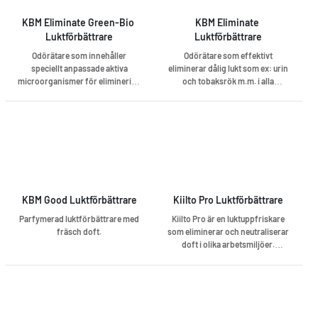
urinoarer) men även som
propplösare. Produkten doseras
KBM Eliminate Green-Bio 
KBM Eliminate 
olika beroende på applikation.
Luktförbättrare
Luktförbättrare
Odörätare som innehåller
Odörätare som effektivt
speciellt anpassade aktiva
eliminerar dålig lukt som ex: urin
microorganismer för eliminering
och tobaksrök m.m. i alla
av dålig lukt. För borttag av dålig
utrymmen och efterlämnar en
lukt på alla ytor som tål vatten
behaglig doft.
som till exempel urinoarer,
toaletter, badkar och soprum.
KBM Good Luktförbättrare
Kiilto Pro Luktförbättrare
Parfymerad luktförbättrare med
Kiilto Pro är en luktuppfriskare
fräsch doft.
som eliminerar och neutraliserar
doft i olika arbetsmiljöer.
Produkten fräschar upp
illaluktande rum och efterlämnar
en behaglig doft.