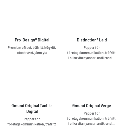
Pro-Design® Digital
Distinction® Laid
Premium offset, träfritt, högvitt,
Papper för
obestruket, jämn yta
företagskommunikation, träfritt,
i olika vita nyanser, antikrandat,
90 - 100 g preprintanpassat,
matchande kuvert
Gmund Original Tactile 
Gmund Original Vergé
Digital
Papper för
företagskommunikation, träfritt,
Papper för
i olika vita nyanser, antikrandat,
företagskommunikation, träfritt,