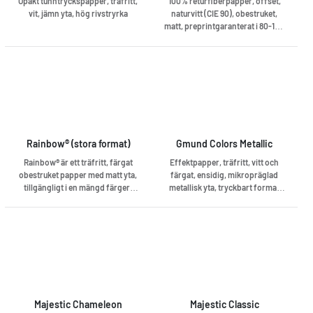
Opakt tunntryckspapper, träfritt,
100% returfiberpapper, offset,
vit, jämn yta, hög rivstryrka
naturvitt (CIE 90), obestruket,
matt, preprintgaranterat i 80-100
g.
Rainbow® (stora format)
Gmund Colors Metallic
Rainbow® är ett träfritt, färgat
Effektpapper, träfritt, vitt och
obestruket papper med matt yta,
färgat, ensidig, mikropräglad
tillgängligt i en mängd färger.
metallisk yta, tryckbart format
Rainbow® erbjuder ett brett urval
680x1000 mm, matchande kuvert
av färger, format och ytvikter för
offsettryck. Ytvikter från 80 till
160 g är preprintanpassade.
Rainbow® är FSC-certifierat och
har EU Ecolabel (EU-blomman).
Majestic Chameleon
Majestic Classic