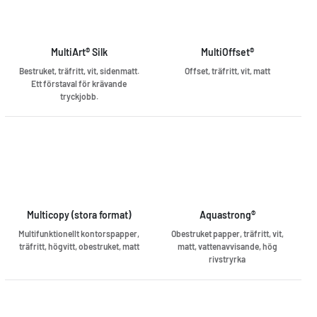
MultiArt® Silk
MultiOffset®
Bestruket, träfritt, vit, sidenmatt.
Offset, träfritt, vit, matt
Ett förstaval för krävande
tryckjobb.
Multicopy (stora format)
Aquastrong®
Multifunktionellt kontorspapper,
Obestruket papper, träfritt, vit,
träfritt, högvitt, obestruket, matt
matt, vattenavvisande, hög
rivstryrka