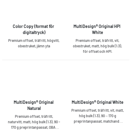
Color Copy (format för 
MultiDesign® Original HPI 
digitaltryck)
White
Premium offset, träfritt, högvitt,
Premium offset, träfritt, vit,
obestruket, jämn yta
obestruket, matt, hög bulk (1.3),
för offset och HPI.
MultiDesign® Original 
MultiDesign® Original White
Natural
Premium offset, träfritt, vit, matt,
hög bulk (1.3), 90 – 170 g
Premium offset, träfritt,
preprintanpassat, matchande
naturvitt, matt, hög bulk (1.3), 90 -
kuvert
170 g preprintanpassat, OBA-
fritt, matchande kuvert