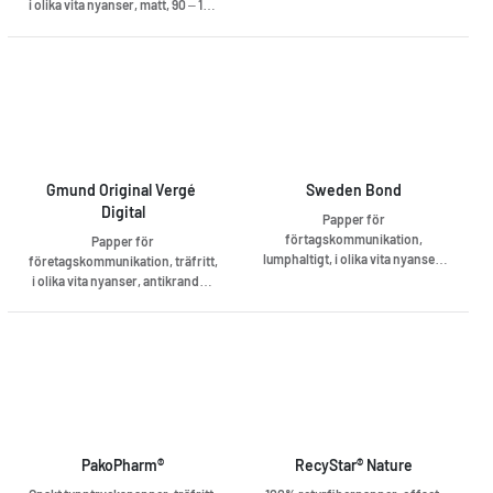
90 – 100 g preprintanpassat,
i olika vita nyanser, matt, 90 – 100
matchande kuvert
g preprintanpassat, för HP
Indigo, matchande kuvert
Gmund Original Vergé 
Sweden Bond
Digital
Papper för
förtagskommunikation,
Papper för
lumphaltigt, i olika vita nyanser,
företagskommunikation, träfritt,
obestruket, antikrandat,
i olika vita nyanser, antikrandat,
vattenstämpel
90 – 100 g preprintanpassat, för
HP Indigo, matchande kuvert
PakoPharm®
RecyStar® Nature