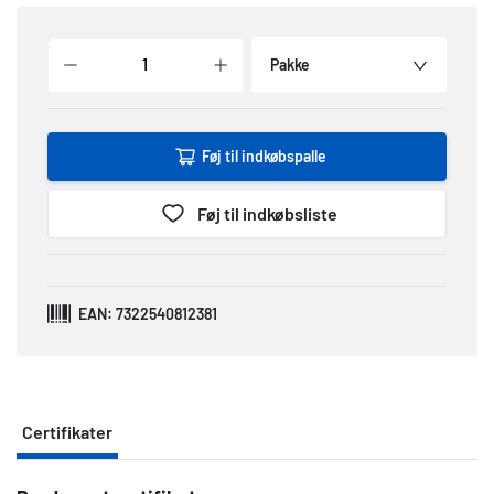
Pakke
Føj til indkøbspalle
Føj til indkøbsliste
EAN: 7322540812381
Certifikater