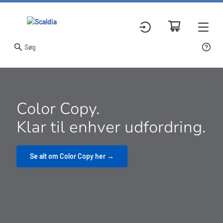
Slide 1 of 5
Scaldia DK Landing Page
Color Copy.
Klar til enhver udfordring.
Se alt om Color Copy her →