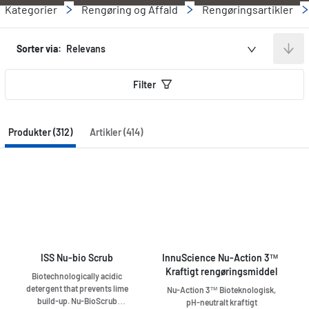
Kategorier
Rengøring og Affald
Rengøringsartikler
Sorter via:
Relevans
Filter
Produkter (312)
Artikler (414)
ISS Nu-bio Scrub
InnuScience Nu-Action 3™ 
Kraftigt rengøringsmiddel
Biotechnologically acidic
detergent that prevents lime
Nu-Action 3™ Bioteknologisk,
build-up. Nu-BioScrub
pH-neutralt kraftigt