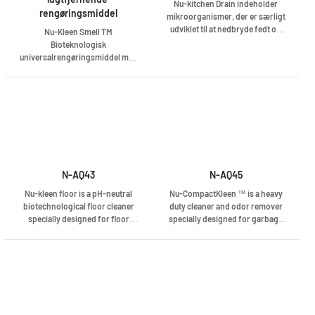
Nu-kitchen Drain indeholder
rengøringsmiddel
mikroorganismer, der er særligt
udviklet til at nedbryde fedt og
Nu-Kleen Smell TM
fjerne svovlbrinte, H2S.
Bioteknologisk
Produktet er naturligvis farve- og
universalrengøringsmiddel med
parfumefrit. Det eneste, der vil
lugtkontrol, koncentrat.
dufte i dit køkken, er den mad, du
Udelukkende til professionelt
laver!
brug.
N-AQ43
N-AQ45
Nu-kleen floor is a pH-neutral
Nu-CompactKleen ™ is a heavy
biotechnological floor cleaner
duty cleaner and odor remover
specially designed for floor
specially designed for garbage
scrubber.
disposal, waste stations, car
parks, recycling vessels and
other hard-smudged surfaces
with odor problems.