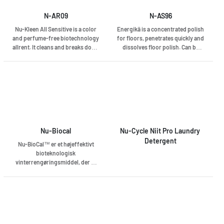
N-AR09
N-AS96
Nu-Kleen All Sensitive is a color
Energikä is a concentrated polish
and perfume-free biotechnology
for floors, penetrates quickly and
allrent. It cleans and breaks down
dissolves floor polish. Can be
grease and other dirt. Leaves no
used on all floor treatments, both
drying strips. Nu-Kleen All
traditional and Innu-Science
Sensitive is used in offices, home
organic. Energikä has a low odor
cleaning, food industry,
and produces excellent results
restaurants, hospitals, kitchens,
with cold water.
hotels and more.
Nu-Biocal
Nu-Cycle Niit Pro Laundry 
Detergent
Nu-BioCal™ er et højeffektivt
bioteknologisk
vinterrengøringsmiddel, der er
særligt udviklet til den
saltbelægning, som dannes på
gulve og tekstilmåtter. Nu-
BioCal™ er pH-neutral og
skånsom mod miljøet og
brugerne. Skader ikke gulvets