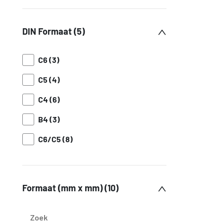
DIN Formaat (5)
C6 (3)
C5 (4)
C4 (6)
B4 (3)
C6/C5 (8)
Formaat (mm x mm) (10)