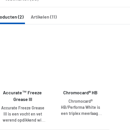
oducten (2)
Artikelen (11)
Accurate™ Freeze 
Chromocard® HB
Grease lll
Chromocard®
HB/Performa White is
Accurate Freeze Grease
een triplex meerlaags
III is een vocht en vet
vouwkarton vervaardigd
werend opdikkend wit
uit 100% primaire vezels,
vouwkarton van 100%