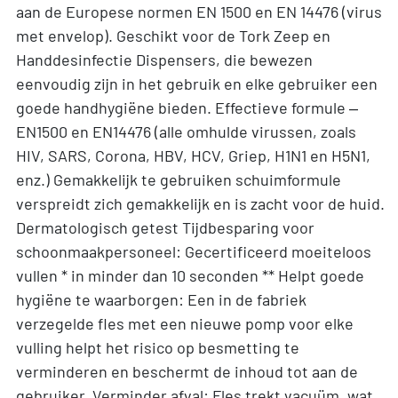
aan de Europese normen EN 1500 en EN 14476 (virus
met envelop). Geschikt voor de Tork Zeep en
Handdesinfectie Dispensers, die bewezen
eenvoudig zijn in het gebruik en elke gebruiker een
goede handhygiëne bieden. Effectieve formule –
EN1500 en EN14476 (alle omhulde virussen, zoals
HIV, SARS, Corona, HBV, HCV, Griep, H1N1 en H5N1,
enz.) Gemakkelijk te gebruiken schuimformule
verspreidt zich gemakkelijk en is zacht voor de huid.
Dermatologisch getest Tijdbesparing voor
schoonmaakpersoneel: Gecertificeerd moeiteloos
vullen * in minder dan 10 seconden ** Helpt goede
hygiëne te waarborgen: Een in de fabriek
verzegelde fles met een nieuwe pomp voor elke
vulling helpt het risico op besmetting te
verminderen en beschermt de inhoud tot aan de
gebruiker. Verminder afval: Fles trekt vacuüm, wat