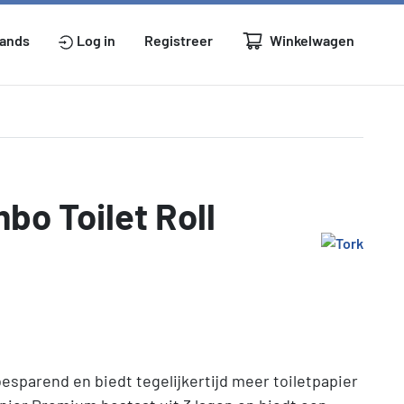
Winkelwagen
lands
Log in
Registreer
bo Toilet Roll
esparend en biedt tegelijkertijd meer toiletpapier