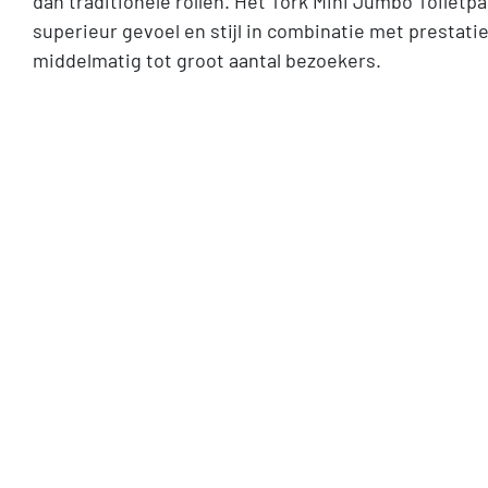
dan traditionele rollen. Het Tork Mini Jumbo Toiletp
superieur gevoel en stijl in combinatie met prestati
middelmatig tot groot aantal bezoekers.