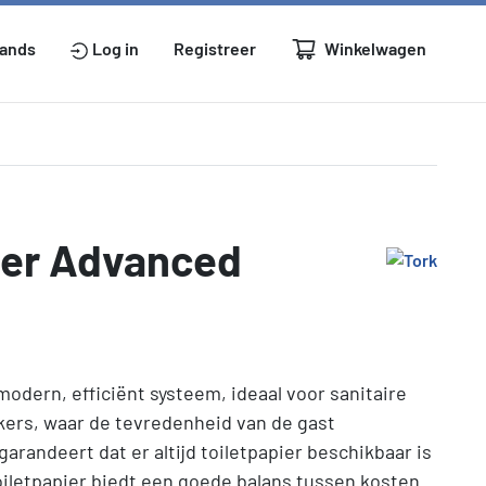
Winkelwagen
lands
Log in
Registreer
pier Advanced
modern, efficiënt systeem, ideaal voor sanitaire
kers, waar de tevredenheid van de gast
arandeert dat er altijd toiletpapier beschikbaar is
oiletpapier biedt een goede balans tussen kosten