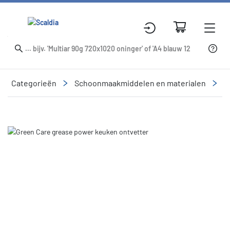
Categorieën
Schoonmaakmiddelen en materialen
R
Slide 1 of 1