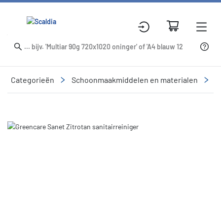
Categorieën
Schoonmaakmiddelen en materialen
R
Slide 2 of 2