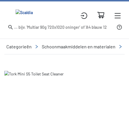
Categorieën
Schoonmaakmiddelen en materialen
R
Slide 1 of 1