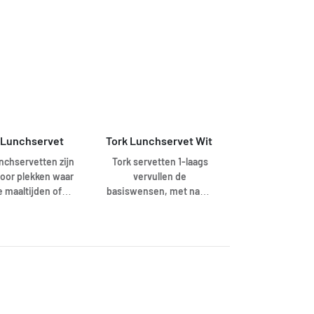
ntrale plaats
levert servetten vel-
en, bijvoorbeeld
voor-vel. Dit betekent
 toonbank. Deze
verbeterde hygiëne en
rne dispenser
minstens 25% minder
t servetten één-
verbruik in vergelijking
er. Dit betekent
met traditionele
erde hygiëne en
dispenserservetten.
% minder afval in
gelijking met
 Lunchservet
Tork Lunchservet Wit 
raditionele
ispensersystemen.
nchservetten zijn
Tork servetten 1-laags
voor plekken waar
vervullen de
e maaltijden of
basiswensen, met name
acks worden
bij
rveerd. Ze zijn
quickservicerestaurants
kbaar in diverse
en bij verkoop van
ne en klassieke
snacks.
uren om bij de
ichting van uw
urant te passen.