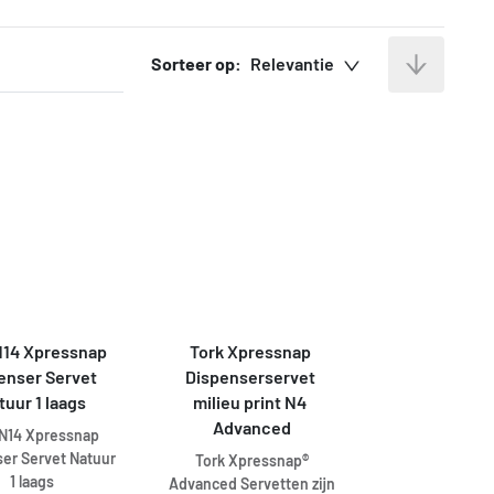
Sorteer op:
Relevantie
N14 Xpressnap 
Tork Xpressnap 
enser Servet 
Dispenserservet 
tuur 1 laags
milieu print N4 
Advanced
 N14 Xpressnap
er Servet Natuur
Tork Xpressnap®
1 laags
Advanced Servetten zijn