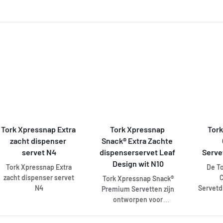
Een reeks duurzame
moderne en klassieke
servettensystemen die
kleuren om de tafel te
voldoen aan
voorzien van een
verschillende wensen in
levendig tintje.
verschillende
omgevingen. De Tork
Dispenserservetten
Fastfold wit bestaan uit 1
laag en zijn ideaal voor
zelfbedieningsgelegenheden
die hun kosten willen
drukken.
Tork Xpressnap Extra 
Tork Xpressnap 
Tork
zacht dispenser 
Snack® Extra Zachte 
servet N4
dispenserservet Leaf 
Serve
Design wit N10
Tork Xpressnap Extra
De T
zacht dispenser servet
Tork Xpressnap Snack®
N4
Servetd
Premium Servetten zijn
ontworpen voor
zelfbed
zelfbedieningsrestaurants
die s
waar een klein servet