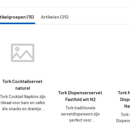
tikelgroepen (15)
Artikelen (25)
Tork Cocktailservet 
naturel
Tork Dispenserservet 
Tork 
Tork Cocktail Napkins zijn
Fastfold wit N2
Disp
ideaal voor bars en cafés
Na
Tork traditionele
die snacks en drankjes
servetdispensers zijn
Tork
serveren. Ze zijn
perfect voor
Dispens
beschikbaar in een
zelfbedieningsrestaurants.
verscheidenheid aan