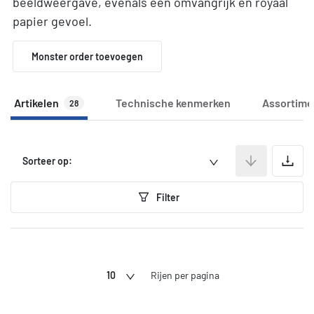
beeldweergave, evenals een omvangrijk en royaal
papier gevoel.
Monster order toevoegen
Artikelen
Technische kenmerken
Assortime
28
A
Sorteer op:
Filter
10
Rijen per pagina