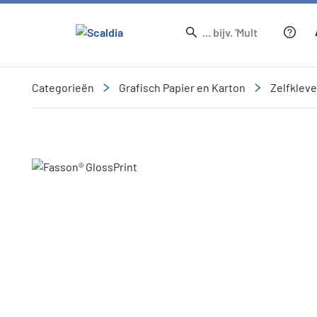
Categorieën
Grafisch Papier en Karton
Zelfklev
Slide 1 of 1