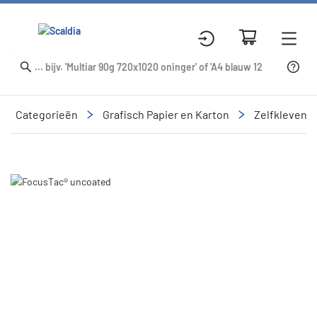
Categorieën
Grafisch Papier en Karton
Zelfklevend
Slide 1 of 1