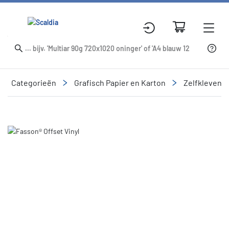
Categorieën
Grafisch Papier en Karton
Zelfklevend
Slide 1 of 1