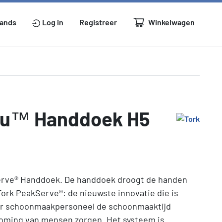
Winkelwagen
lands
Log in
Registreer
inu™ Handdoek H5
rve® Handdoek. De handdoek droogt de handen
Tork PeakServe®: de nieuwste innovatie die is
ar schoonmaakpersoneel de schoonmaaktijd
oming van mensen zorgen. Het systeem is