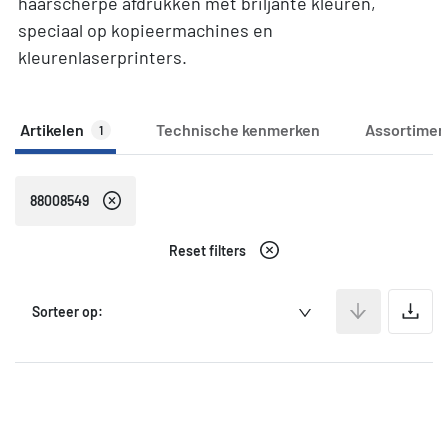
haarscherpe afdrukken met briljante kleuren,
speciaal op kopieermachines en
kleurenlaserprinters.
Artikelen
Technische kenmerken
Assortimen
1
88008549
Reset filters
A
Sorteer op: