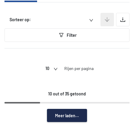
A
Sorteer op:
Filter
10
Rijen per pagina
10 out of 35 getoond
Meer laden...