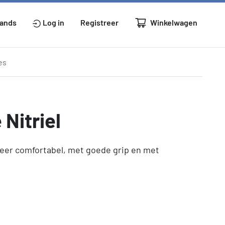
Winkelwagen
lands
Log in
Registreer
es
Nitriel
Zeer comfortabel, met goede grip en met