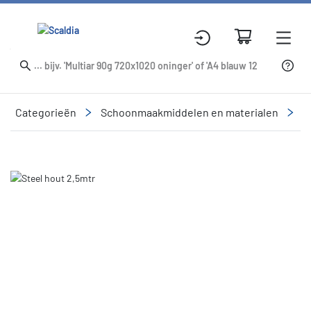
Categorieën
Schoonmaakmiddelen en materialen
R
Slide 1 of 1