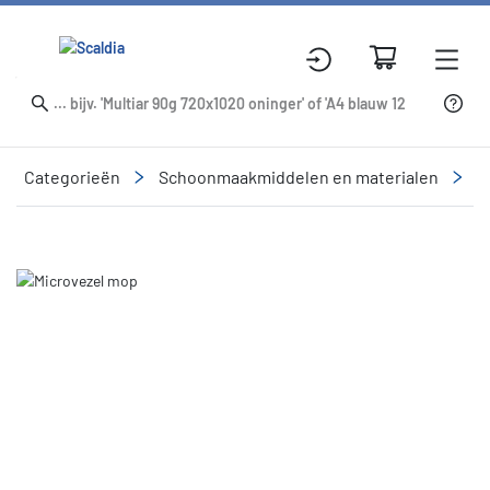
Categorieën
Schoonmaakmiddelen en materialen
R
Slide 3 of 3