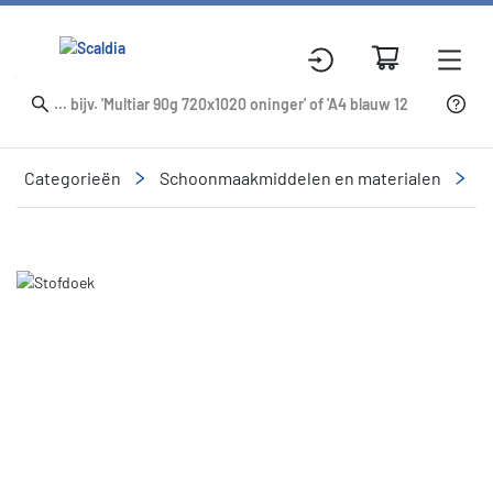
Categorieën
Schoonmaakmiddelen en materialen
R
Slide 2 of 2