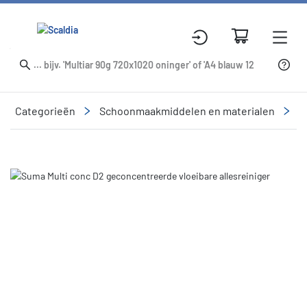
Categorieën
Schoonmaakmiddelen en materialen
R
Slide 1 of 1