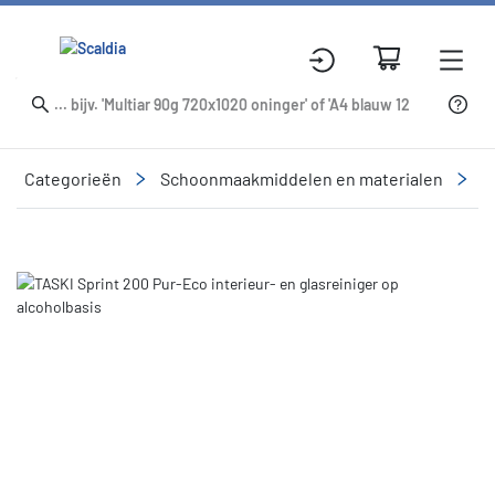
Categorieën
Schoonmaakmiddelen en materialen
R
Slide 1 of 1